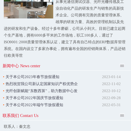
从事光通信测试仪器、光纤光栅传感及工
业自动化产品的研发生产与销售的高新技
术企业。公司拥有完善的质量管理体系、
雄厚的研发力量、高效的管理机制以及先
进的研发和生产设备。经过十多年磨砺，公司从小到大。目前已建立起两
个生产基地，拥有6000多平米的工作场地，职工100多人，通过了
ISO9001:2008质量管理体系认证，建立了具有自己特点的ERP数据库管理
系统。在国内设立了多家办事处，拥有遍布全国的经销商体系，产品还销
往欧美等世
新闻中心 News center
关于本公司2023年春节放假通知
2023-01-14
热烈祝贺我公司新认定国家知识产权优势企
2022-11-02
业
光纤创新赋能“东数西算”，助力数据中心发
2022-10-12
展
关于本公司2022年国庆节放假通知
2022-09-28
关于本公司2022年端午节放假通知
2022-05-31
联系我们 Contact Us
联系人：秦文忠